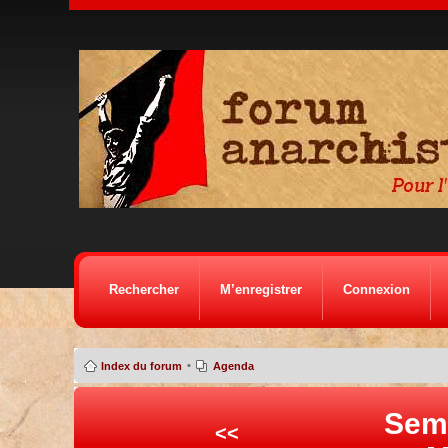
Rechercher
M’enregistrer
Connexion
•
Index du forum
Agenda
Sem
<<