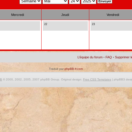
Mercredi
Jeudi
Vendredi
22
23
L’équipe du forum
•
FAQ
•
Supprimer l
Traduit par
phpBB-fr.com
BB
© 2000, 2002, 2005, 2007 phpBB Group. Original design:
Free CSS Templates
| phpBB3 desi