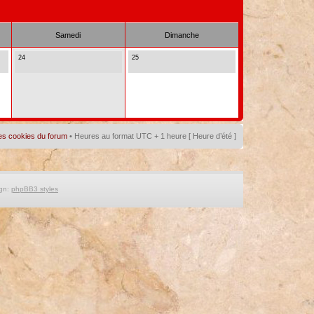
Samedi
Dimanche
24
25
es cookies du forum
• Heures au format UTC + 1 heure [ Heure d’été ]
gn:
phpBB3 styles