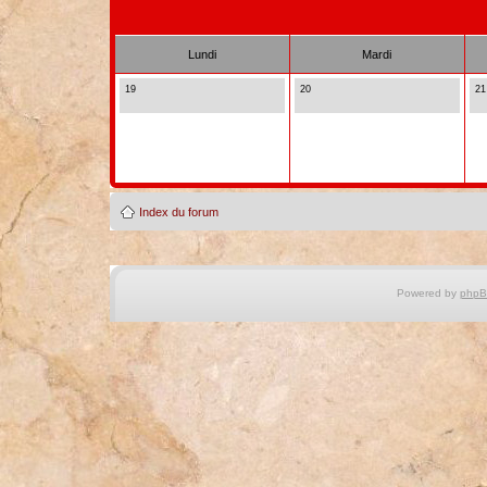
Lundi
Mardi
19
20
21
Index du forum
Powered by
php