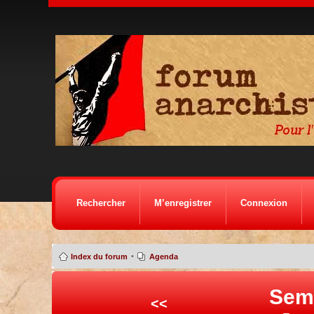
Rechercher
M’enregistrer
Connexion
•
Index du forum
Agenda
Sem
<<