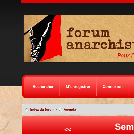
Rechercher
M’enregistrer
Connexion
•
Index du forum
Agenda
Sem
<<