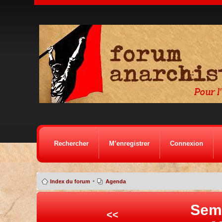
Rechercher
M’enregistrer
Connexion
•
Index du forum
Agenda
Sem
<<