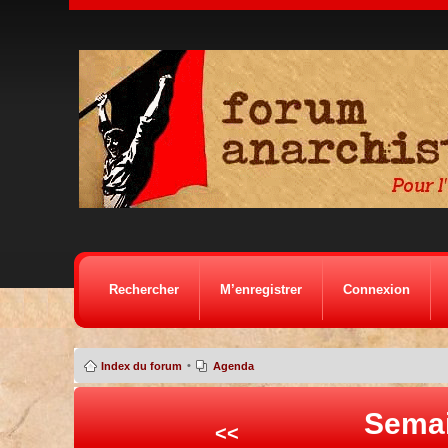
Rechercher
M’enregistrer
Connexion
•
Index du forum
Agenda
Semai
<<