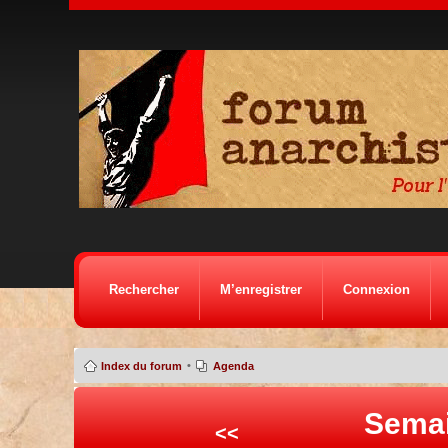
Rechercher
M’enregistrer
Connexion
•
Index du forum
Agenda
Semai
<<