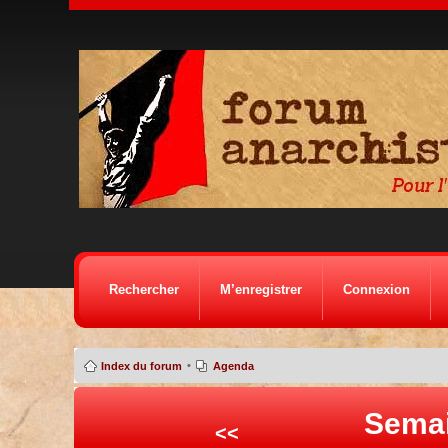
Rechercher
M’enregistrer
Connexion
•
Index du forum
Agenda
Semai
<<