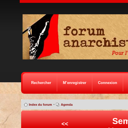
Rechercher
M’enregistrer
Connexion
•
Index du forum
Agenda
Sem
<<