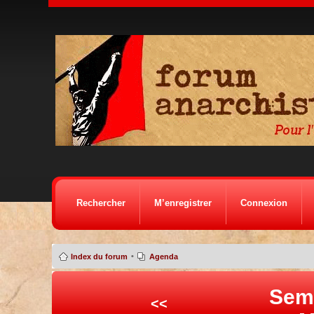
Rechercher
M’enregistrer
Connexion
•
Index du forum
Agenda
Sem
<<