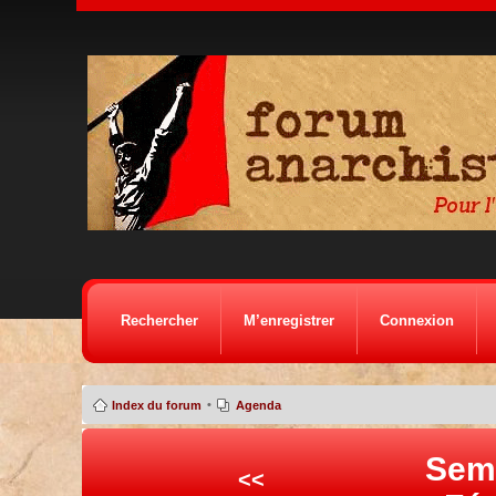
Rechercher
M’enregistrer
Connexion
•
Index du forum
Agenda
Sem
<<