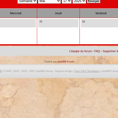
Mercredi
Jeudi
Vendredi
15
16
L’équipe du forum
•
FAQ
•
Supprimer l
Traduit par
phpBB-fr.com
BB
© 2000, 2002, 2005, 2007 phpBB Group. Original design:
Free CSS Templates
| phpBB3 desi