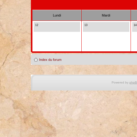
Lundi
Mardi
12
13
14
Index du forum
Powered by
php