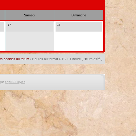
Samedi
Dimanche
17
18
es cookies du forum
• Heures au format UTC + 1 heure [ Heure d’été ]
gn:
phpBB3 styles