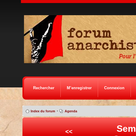
Rechercher
M’enregistrer
Connexion
•
Index du forum
Agenda
Sem
<<