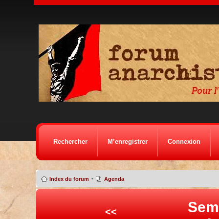
Rechercher
M’enregistrer
Connexion
•
Index du forum
Agenda
Sem
<<