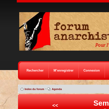
Rechercher
M’enregistrer
Connexion
•
Index du forum
Agenda
Sem
<<