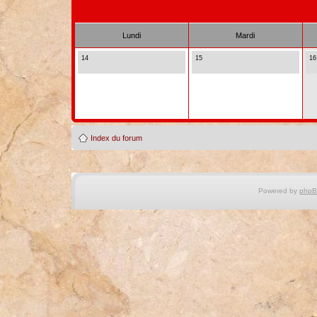
Lundi
Mardi
14
15
16
Index du forum
Powered by
php