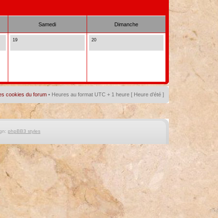
Samedi
Dimanche
19
20
es cookies du forum
• Heures au format UTC + 1 heure [ Heure d’été ]
gn:
phpBB3 styles