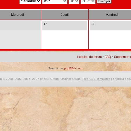
Mercredi
Jeudi
Vendredi
17
18
L’équipe du forum
•
FAQ
•
Supprimer l
Traduit par
phpBB-fr.com
BB
© 2000, 2002, 2005, 2007 phpBB Group. Original design:
Free CSS Templates
| phpBB3 desi