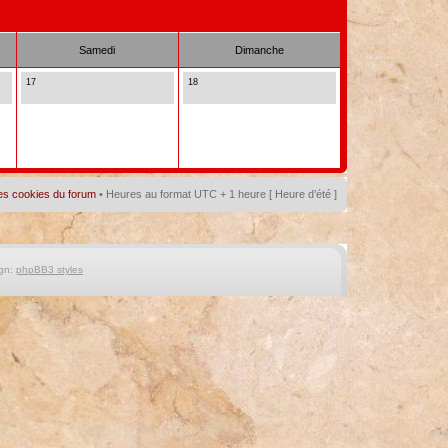
Samedi
Dimanche
17
18
es cookies du forum
• Heures au format UTC + 1 heure [ Heure d’été ]
gn:
phpBB3 styles