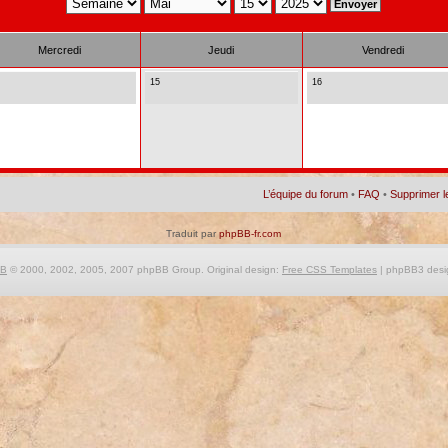
Mercredi
Jeudi
Vendredi
15
16
L’équipe du forum
•
FAQ
•
Supprimer l
Traduit par
phpBB-fr.com
BB
© 2000, 2002, 2005, 2007 phpBB Group. Original design:
Free CSS Templates
| phpBB3 desi