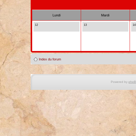
Lundi
Mardi
12
13
14
Index du forum
Powered by
php