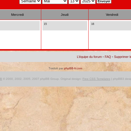
Mercredi
Jeudi
Vendredi
15
16
L’équipe du forum
•
FAQ
•
Supprimer l
Traduit par
phpBB-fr.com
BB
© 2000, 2002, 2005, 2007 phpBB Group. Original design:
Free CSS Templates
| phpBB3 desi