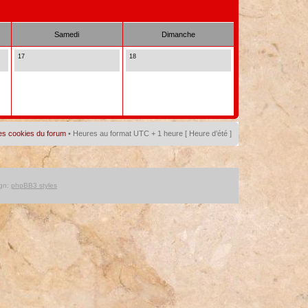
Samedi
Dimanche
17
18
es cookies du forum
• Heures au format UTC + 1 heure [ Heure d’été ]
gn:
phpBB3 styles