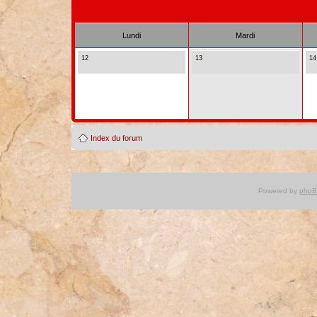
Lundi
Mardi
12
13
14
Index du forum
Powered by
php