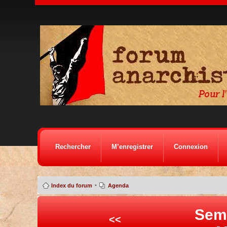
Rechercher
M’enregistrer
Connexion
•
Index du forum
Agenda
Sem
<<