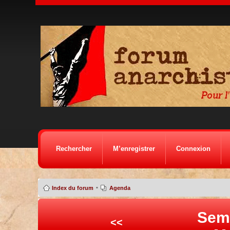
Rechercher
M’enregistrer
Connexion
•
Index du forum
Agenda
Sem
<<