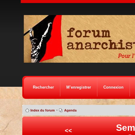
Rechercher
M’enregistrer
Connexion
•
Index du forum
Agenda
Sem
<<