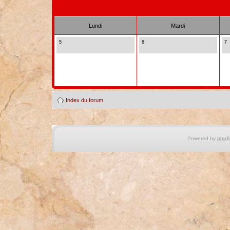
Lundi
Mardi
5
6
7
Index du forum
Powered by
php