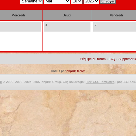
Mercredi
Jeudi
Vendredi
8
9
L’équipe du forum
•
FAQ
•
Supprimer l
Traduit par
phpBB-fr.com
BB
© 2000, 2002, 2005, 2007 phpBB Group. Original design:
Free CSS Templates
| phpBB3 desi