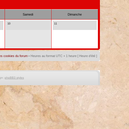
Samedi
Dimanche
10
11
es cookies du forum
• Heures au format UTC + 1 heure [ Heure d’été ]
gn:
phpBB3 styles