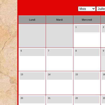
Lundi
Mardi
Mercredi
1
2
6
7
8
9
13
14
15
1
20
21
22
2