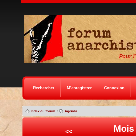
Rechercher
M’enregistrer
Connexion
•
Index du forum
Agenda
Mois 
<<