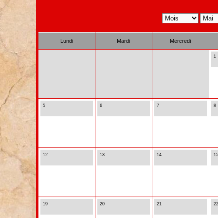
Lundi
Mardi
Mercredi
1
5
6
7
8
12
13
14
1
19
20
21
2