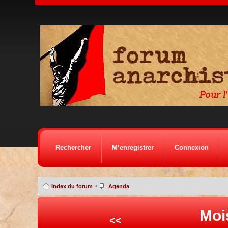
Rechercher
M’enregistrer
Connexion
•
Index du forum
Agenda
Moi
<<