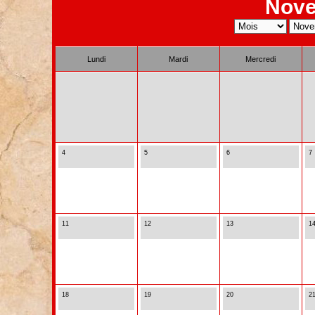
Nove
Lundi
Mardi
Mercredi
4
5
6
7
11
12
13
1
18
19
20
2