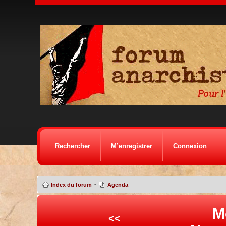
Rechercher
M’enregistrer
Connexion
•
Index du forum
Agenda
M
<<