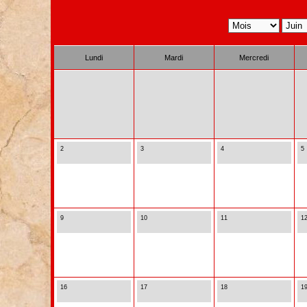
Lundi
Mardi
Mercredi
2
3
4
5
9
10
11
1
16
17
18
1