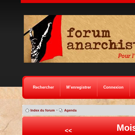
Rechercher
M’enregistrer
Connexion
•
Index du forum
Agenda
Mois
<<