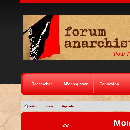
Rechercher
M’enregistrer
Connexion
•
Index du forum
Agenda
Moi
<<