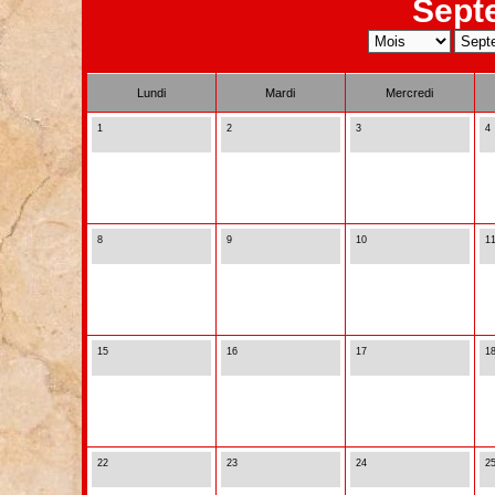
Sept
Lundi
Mardi
Mercredi
1
2
3
4
8
9
10
1
15
16
17
1
22
23
24
2