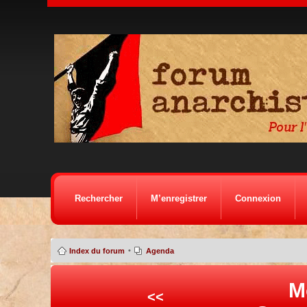
Rechercher
M’enregistrer
Connexion
•
Index du forum
Agenda
M
<<