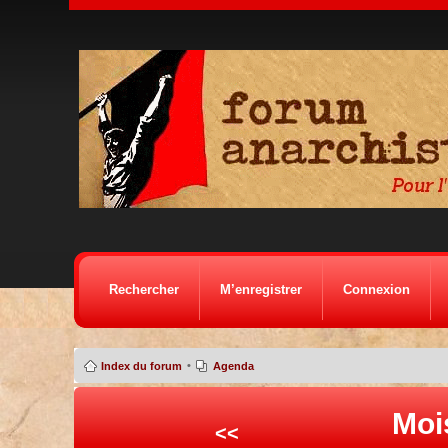
Rechercher
M’enregistrer
Connexion
•
Index du forum
Agenda
Moi
<<