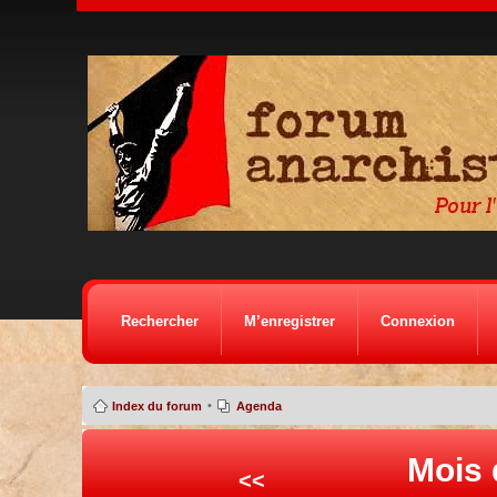
Rechercher
M’enregistrer
Connexion
•
Index du forum
Agenda
Mois 
<<