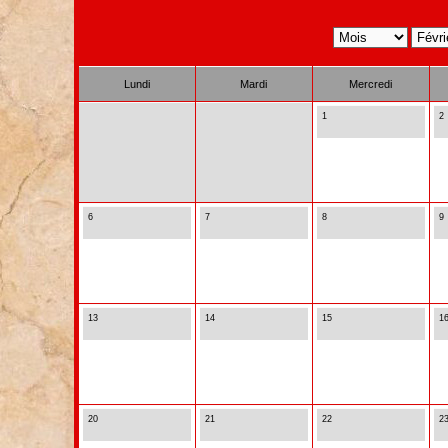
Lundi
Mardi
Mercredi
1
2
6
7
8
9
13
14
15
1
20
21
22
2