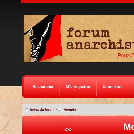
Rechercher
M’enregistrer
Connexion
•
Index du forum
Agenda
Mo
<<