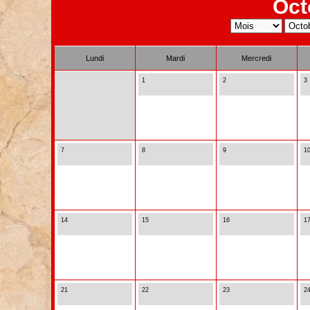
Oct
Lundi
Mardi
Mercredi
1
2
3
7
8
9
1
14
15
16
1
21
22
23
2