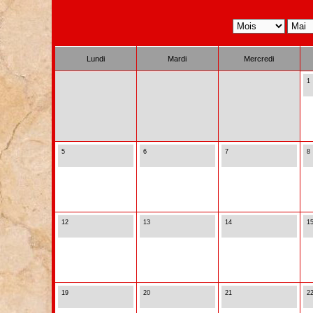
Lundi
Mardi
Mercredi
1
5
6
7
8
12
13
14
1
19
20
21
2