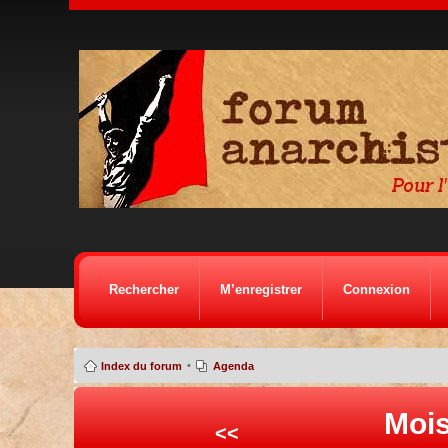
Rechercher
M’enregistrer
Connexion
•
Index du forum
Agenda
Mois
<<