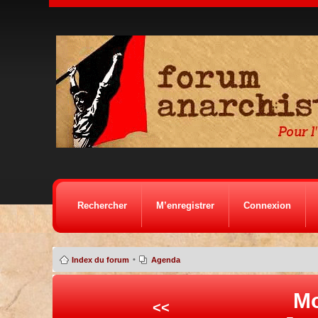
Rechercher
M’enregistrer
Connexion
•
Index du forum
Agenda
Mo
<<