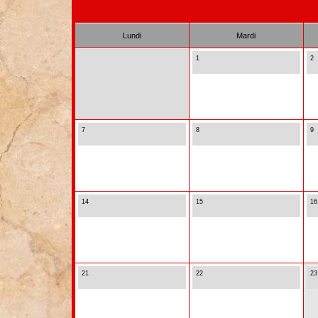
Lundi
Mardi
1
2
7
8
9
14
15
16
21
22
23