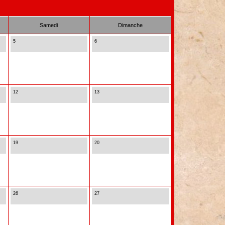
Samedi
Dimanche
5
6
12
13
19
20
26
27