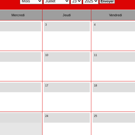
Mercredi
Jeudi
Vendredi
3
4
10
11
17
18
24
25