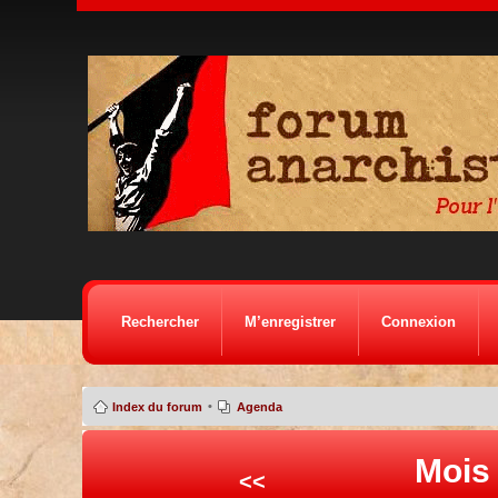
Rechercher
M’enregistrer
Connexion
•
Index du forum
Agenda
Mois
<<