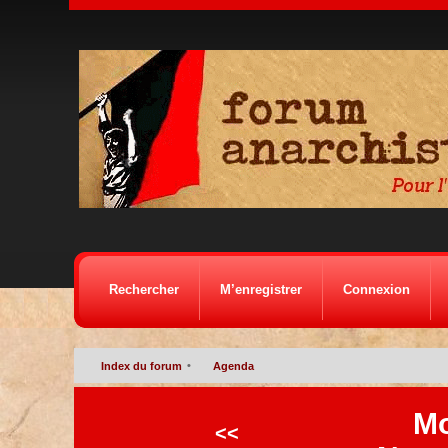
Rechercher
M’enregistrer
Connexion
•
Index du forum
Agenda
Mo
<<