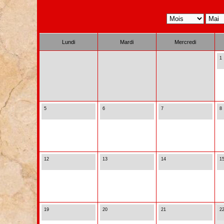
Lundi
Mardi
Mercredi
1
5
6
7
8
12
13
14
1
19
20
21
2