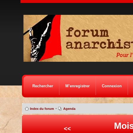
Rechercher
M’enregistrer
Connexion
•
Index du forum
Agenda
Mois
<<