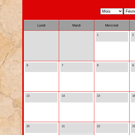
Lundi
Mardi
Mercredi
1
2
6
7
8
9
13
14
15
1
20
21
22
2