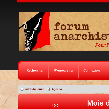
Rechercher
M’enregistrer
Connexion
•
Index du forum
Agenda
Mois d
<<