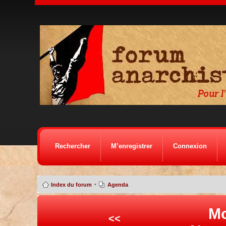
Rechercher
M’enregistrer
Connexion
•
Index du forum
Agenda
Mo
<<