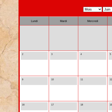
Lundi
Mardi
Mercredi
2
3
4
5
9
10
11
1
16
17
18
1