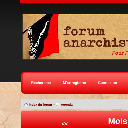
Rechercher
M’enregistrer
Connexion
•
Index du forum
Agenda
Mois
<<