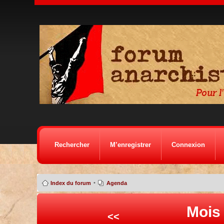
Rechercher
M’enregistrer
Connexion
•
Index du forum
Agenda
Mois
<<