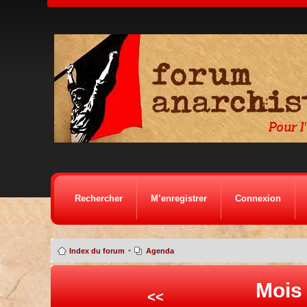
Rechercher
M’enregistrer
Connexion
•
Index du forum
Agenda
Mois
<<