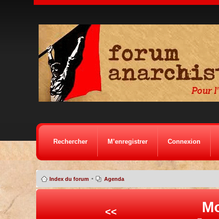
Rechercher
M’enregistrer
Connexion
•
Index du forum
Agenda
Mo
<<