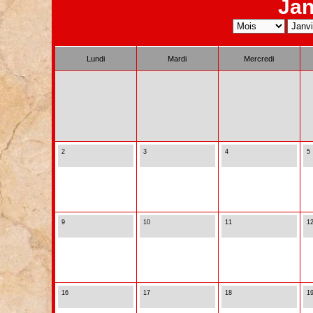
Jan
Lundi
Mardi
Mercredi
2
3
4
5
9
10
11
1
16
17
18
1