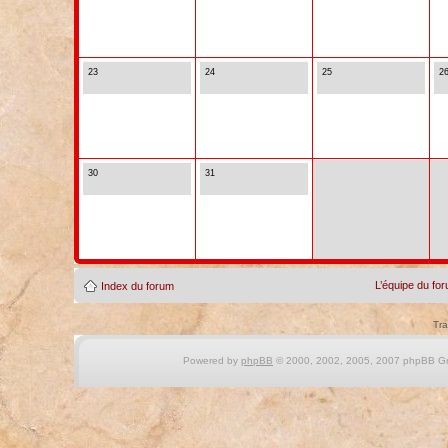
23
24
25
2
30
31
L’équipe du fo
Index du forum
Tra
Powered by
phpBB
© 2000, 2002, 2005, 2007 phpBB Gro