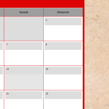
Samedi
Dimanche
1
7
8
14
15
21
22