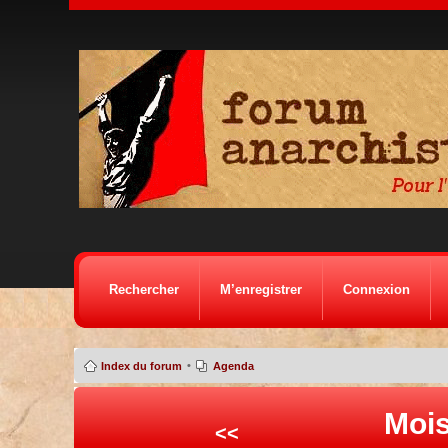
Rechercher
M’enregistrer
Connexion
•
Index du forum
Agenda
Mois
<<