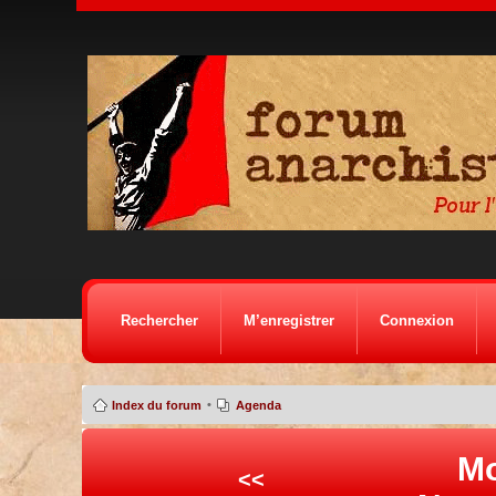
Rechercher
M’enregistrer
Connexion
•
Index du forum
Agenda
Mo
<<