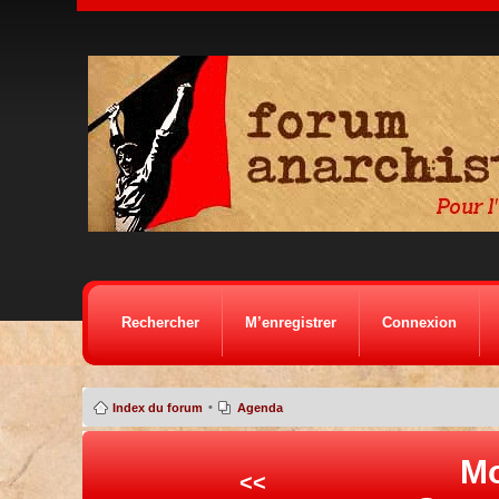
Rechercher
M’enregistrer
Connexion
•
Index du forum
Agenda
Mo
<<