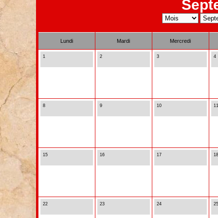
Sept
Lundi
Mardi
Mercredi
1
2
3
4
8
9
10
1
15
16
17
1
22
23
24
2