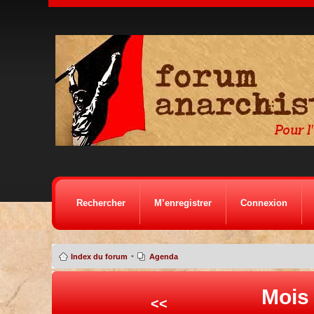
Rechercher
M’enregistrer
Connexion
•
Index du forum
Agenda
Mois
<<