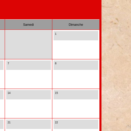
Samedi
Dimanche
1
7
8
14
15
21
22