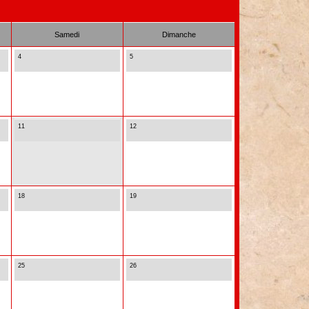
Samedi
Dimanche
4
5
11
12
18
19
25
26